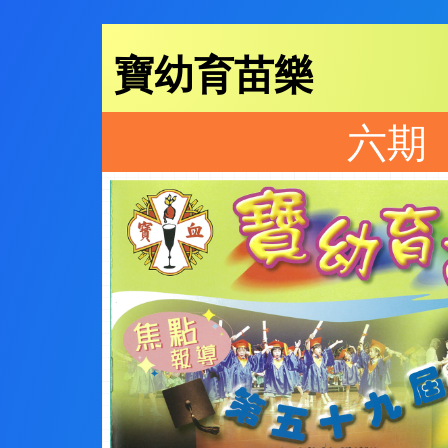
寶幼育苗樂
六期